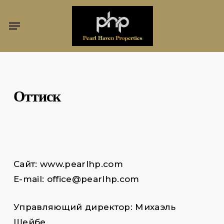
Перейти
Меню
к
основному
содержанию
Оттиск
Сайт: www.pearlhp.com
E-mail: office@pearlhp.com
Управляющий директор: Михаэль
Шейбе